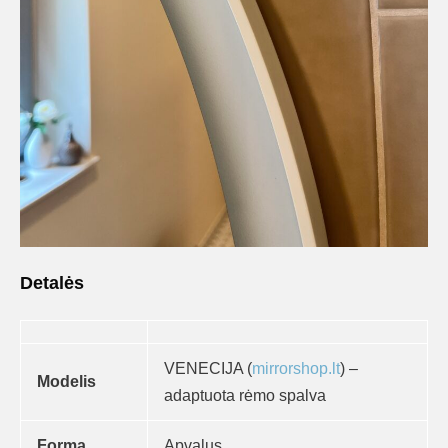
Detalės
VENECIJA (
mirrorshop.lt
) –
Modelis
adaptuota rėmo spalva
Forma
Apvalus