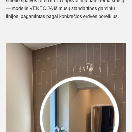
smėlio spalvos rėmu ir LED apšvietimu palei rėmo kraštą
— modelis VENECIJA iš mūsų standartinės gaminių
linijos, pagamintas pagal konkrečios erdvės poreikius.