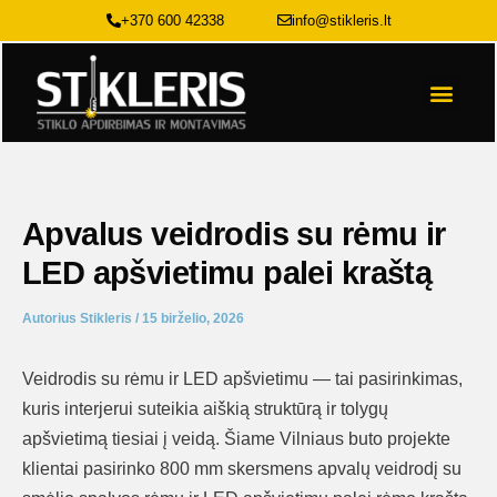
Pereiti
+370 600 42338
info@stikleris.lt
prie
turinio
Stiklo sp
Apvalus veidrodis su rėmu ir
LED apšvietimu palei kraštą
Autorius
Stikleris
/
15 birželio, 2026
Veidrodis su rėmu ir LED apšvietimu — tai pasirinkimas,
kuris interjerui suteikia aiškią struktūrą ir tolygų
apšvietimą tiesiai į veidą. Šiame Vilniaus buto projekte
klientai pasirinko 800 mm skersmens apvalų veidrodį su