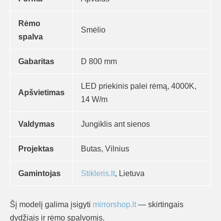
Rėmo
Smėlio
spalva
Gabaritas
D 800 mm
LED priekinis palei rėmą, 4000K,
Apšvietimas
14 W/m
Valdymas
Jungiklis ant sienos
Projektas
Butas, Vilnius
Gamintojas
Stikleris.lt
, Lietuva
Šį modelį galima įsigyti
mirrorshop.lt
— skirtingais
dydžiais ir rėmo spalvomis.