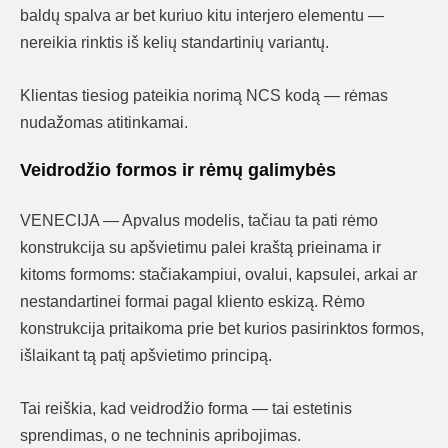
baldų spalva ar bet kuriuo kitu interjero elementu —
nereikia rinktis iš kelių standartinių variantų.
Klientas tiesiog pateikia norimą NCS kodą — rėmas
nudažomas atitinkamai.
Veidrodžio formos ir rėmų galimybės
VENECIJA — Apvalus modelis, tačiau ta pati rėmo
konstrukcija su apšvietimu palei kraštą prieinama ir
kitoms formoms: stačiakampiui, ovalui, kapsulei, arkai ar
nestandartinei formai pagal kliento eskizą. Rėmo
konstrukcija pritaikoma prie bet kurios pasirinktos formos,
išlaikant tą patį apšvietimo principą.
Tai reiškia, kad veidrodžio forma — tai estetinis
sprendimas, o ne techninis apribojimas.