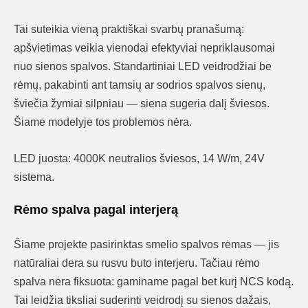
Tai suteikia vieną praktiškai svarbų pranašumą:
apšvietimas veikia vienodai efektyviai nepriklausomai
nuo sienos spalvos. Standartiniai LED veidrodžiai be
rėmų, pakabinti ant tamsių ar sodrios spalvos sienų,
šviečia žymiai silpniau — siena sugeria dalį šviesos.
Šiame modelyje tos problemos nėra.
LED juosta: 4000K neutralios šviesos, 14 W/m, 24V
sistema.
Rėmo spalva pagal interjerą
Šiame projekte pasirinktas smelio spalvos rėmas — jis
natūraliai dera su rusvu buto interjeru. Tačiau rėmo
spalva nėra fiksuota: gaminame pagal bet kurį NCS kodą.
Tai leidžia tiksliai suderinti veidrodį su sienos dažais,