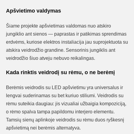
Apšvietimo valdymas
Šiame projekte apšvietimas valdomas nuo atskiro
jungiklio ant sienos — paprastas ir patikimas sprendimas
erdvėms, kuriose elektros instaliacija jau suprojektuota su
atskira veidrodžio grandine. Sensorinis jungiklis ant
veidrodžio šiuo atveju nebuvo reikalingas.
Kada rinktis veidrodį su rėmu, o ne berėmį
Berėmis veidrodis su LED apšvietimu yra universalus ir
lengvai suderinamas su bet kuriuo stiliumi. Veidrodis su
rėmu suteikia daugiau: jis vizualiai užbaigia kompoziciją,
o rėmo spalva tampa papildomu interjero elementu.
Tamsių sienų aplinkoje veidrodis su rėmu duos ryškesnį
apšvietimą nei berėmis alternatyva.