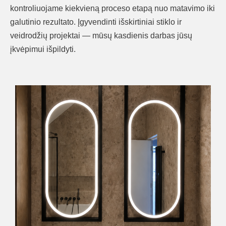
kontroliuojame kiekvieną proceso etapą nuo matavimo iki
galutinio rezultato. Įgyvendinti išskirtiniai stiklo ir
veidrodžių projektai — mūsų kasdienis darbas jūsų
įkvėpimui išpildyti.