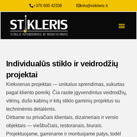
Pereiti
+370 600 42338
info@stikleris.lt
prie
turinio
Stiklo sp
Individualūs stiklo ir veidrodžių
projektai
Kiekvienas projektas — unikalus sprendimas, sukurtas
pagal kliento poreikį. Čia rasite įgyvendintus veidrodžių,
vitrinų, dušo kabinų ir kitų stiklo gaminių projektus su
techninėmis detalėmis.
Dirbame su privačiais klientais, dizaineriais ir verslo
objektais — viešbučiais, restoranais, biurais.
Projektuojame, gaminame ir montuojame patys, todėl