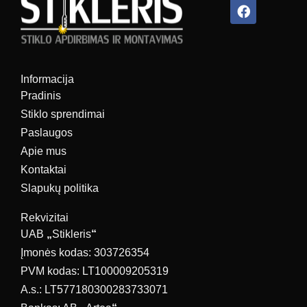
Facebook
Informacija
Pradinis
Stiklo sprendimai
Paslaugos
Apie mus
Kontaktai
Slapukų politika
Rekvizitai
UAB
„
Stikleris
“
Įmonės kodas: 303726354
PVM kodas: LT100009205319
A.s.: LT577180300283733071