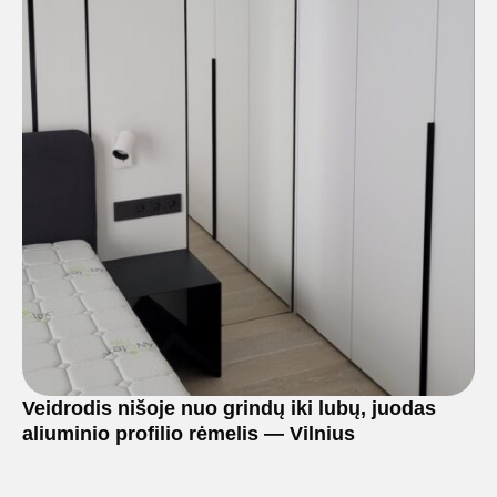
Veidrodis nišoje nuo grindų iki lubų, juodas
aliuminio profilio rėmelis — Vilnius