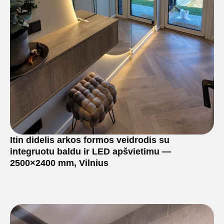
Itin didelis arkos formos veidrodis su
integruotu baldu ir LED apšvietimu —
2500×2400 mm, Vilnius