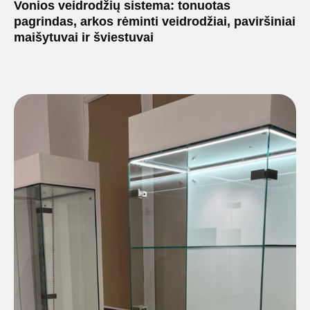
Vonios veidrodžių sistema: tonuotas
pagrindas, arkos rėminti veidrodžiai, paviršiniai
maišytuvai ir šviestuvai