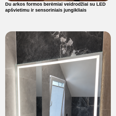
Du arkos formos berėmiai veidrodžiai su LED
apšvietimu ir sensoriniais jungikliais