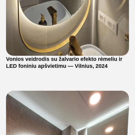
Vonios veidrodis su žalvario efekto rėmeliu ir
LED foniniu apšvietimu — Vilnius, 2024