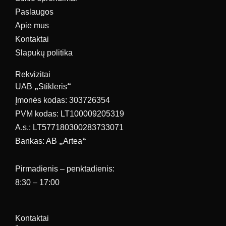
Paslaugos
Apie mus
Kontaktai
Slapukų politika
Rekvizitai
UAB
„
Stikleris
“
Įmonės kodas: 303726354
PVM kodas: LT100009205319
A.s.: LT577180300283733071
Bankas: AB
„
Artea
“
Pirmadienis – penktadienis:
8:30 – 17:00
Kontaktai