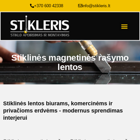
Pereiti
+370 600 42338
info@stikleris.lt
prie
turinio
Stiklo sp
Stiklinės magnetinės rašymo
lentos
Stiklinės lentos biurams, komercinėms ir
privačioms
erdvėms - modernus sprendimas
interjerui