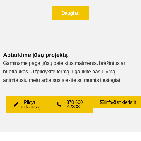
Daugiau
Aptarkime jūsų projektą
Gaminame pagal jūsų pateiktus matmenis, brėžinius ar
nuotraukas. Užpildykite formą ir gaukite pasiūlymą
artimiausiu metu arba susisiekite su mumis tiesiogiai.
Pildyti
+370 600
info@stikleris.lt
užklausą
42338