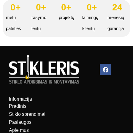
0
+
0
+
0
+
0
+
24
metų
rašymo
projektų
laimingų
mėnesių
patirties
lentų
klientų
garantija
Facebook
Informacija
Pradinis
Stiklo sprendimai
Paslaugos
Apie mus