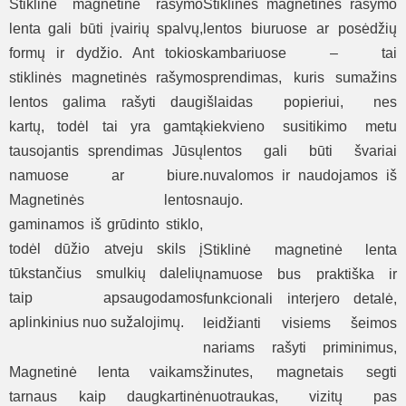
Stiklinė magnetinė rašymo
Stiklinės magnetinės rašymo
lenta gali būti įvairių spalvų,
lentos biuruose ar posėdžių
formų ir dydžio. Ant tokios
kambariuose – tai
stiklinės magnetinės rašymo
sprendimas, kuris sumažins
lentos galima rašyti daug
išlaidas popieriui, nes
kartų, todėl tai yra gamtą
kiekvieno susitikimo metu
tausojantis sprendimas Jūsų
lentos gali būti švariai
namuose ar biure.
nuvalomos ir naudojamos iš
Magnetinės lentos
naujo.
gaminamos iš grūdinto stiklo,
todėl dūžio atveju skils į
Stiklinė magnetinė lenta
tūkstančius smulkių dalelių
namuose bus praktiška ir
taip apsaugodamos
funkcionali interjero detalė,
aplinkinius nuo sužalojimų.
leidžianti visiems šeimos
nariams rašyti priminimus,
Magnetinė lenta vaikams
žinutes, magnetais segti
tarnaus kaip daugkartinė
nuotraukas, vizitų pas