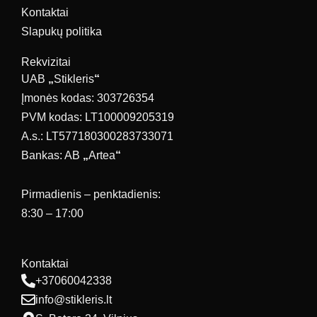
Kontaktai
Slapukų politika
Rekvizitai
UAB
„
Stikleris
“
Įmonės kodas: 303726354
PVM kodas: LT100009205319
A.s.: LT577180300283733071
Bankas: AB
„
Artea
“
Pirmadienis – penktadienis:
8:30 – 17:00
Kontaktai
+37060042338
info@stikleris.lt