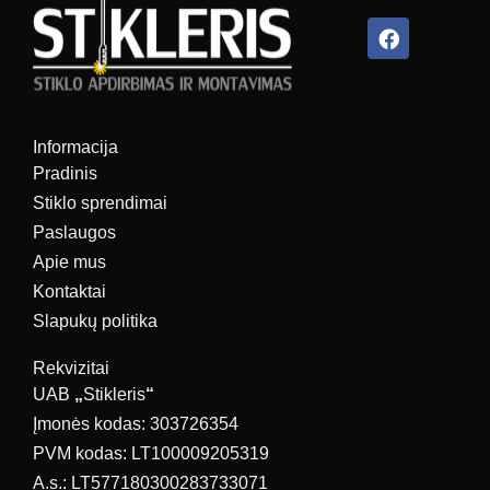
Facebook
Informacija
Pradinis
Stiklo sprendimai
Paslaugos
Apie mus
Kontaktai
Slapukų politika
Rekvizitai
UAB
„
Stikleris
“
Įmonės kodas: 303726354
PVM kodas: LT100009205319
A.s.: LT577180300283733071