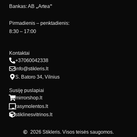
Bankas: AB
„
Artea
“
Pirmadienis – penktadienis:
8:30 – 17:00
Kontaktai
+37060042338
info@stikleris.lt
S. Batoro 34, Vilnius
Susiję puslapiai
mirrorshop.lt
rasymolentos.lt
stiklinesvitrinos.lt
2026 Stikleris. Visos teisės saugomos.